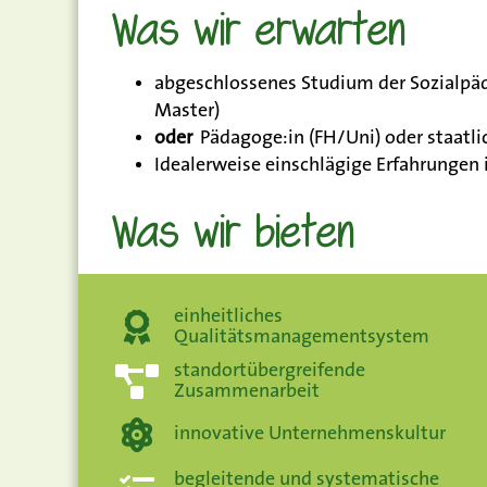
Was wir erwarten
abgeschlossenes Studium der Sozialpäda
Master)
oder
Pädagoge:in (FH/Uni) oder staatli
Idealerweise einschlägige Erfahrungen
Was wir bieten
einheitliches
Qualitätsmanagementsystem
standortübergreifende
Zusammenarbeit
innovative Unternehmenskultur
begleitende und systematische