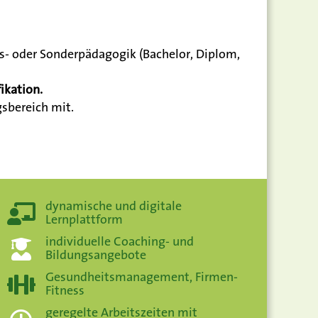
ns- oder Sonderpädagogik (Bachelor, Diplom,
ikation.
sbereich mit.
dynamische und digitale
Lernplattform
individuelle Coaching- und
Bildungsangebote
Gesundheitsmanagement, Firmen-
Fitness
geregelte Arbeitszeiten mit