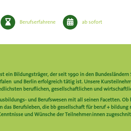
Berufserfahrene
ab sofort
st ein Bildungsträger, der seit 1990 in den Bundesländern
tfalen
und
Berlin
erfolgreich tätig ist. Unsere Kursteilne
lichsten beruflichen, gesellschaftlichen und wirtschaftl
Ausbildungs- und Berufswesen mit all seinen Facetten. Ob 
in das Berufsleben, die bb gesellschaft für beruf + bildung
Kenntnisse und Wünsche der Teilnehmer:innen zugeschnit