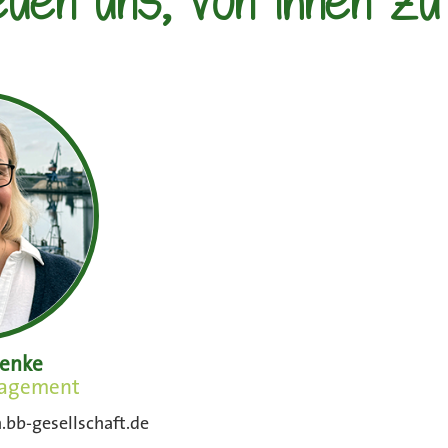
euen uns, von Ihnen zu
wenke
agement
b-gesellschaft.de