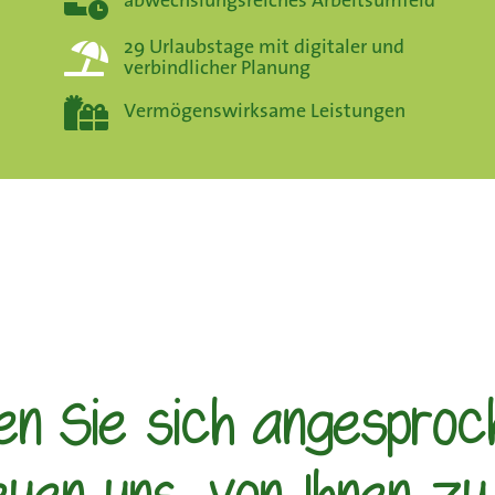
abwechslungsreiches Arbeitsumfeld
29 Urlaubstage mit digitaler und
verbindlicher Planung
Vermögenswirksame Leistungen
en Sie sich angespro