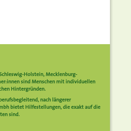
Schleswig-Holstein
,
Mecklenburg-
hmer:innen sind Menschen mit individuellen
ichen Hintergründen.
berufsbegleitend, nach längerer
 mbh bietet Hilfestellungen, die exakt auf die
ten sind.