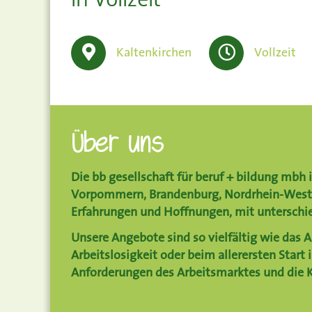
Kaltenkirchen
Vollzeit
Über uns
Die
bb gesellschaft für beruf + bildung mbh
i
Vorpommern, Brandenburg, Nordrhein-Wes
Erfahrungen und Hoffnungen, mit unterschied
Unsere Angebote sind so vielfältig wie das 
Arbeitslosigkeit oder beim allerersten Start 
Anforderungen des Arbeitsmarktes und die 